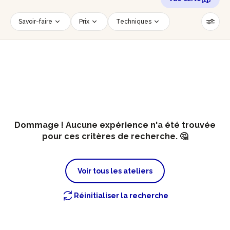
Savoir-faire
Prix
Techniques
Date
Créneau horaire
Nombre de personnes
Âge des participants
Accessible PMR
Réinitialiser les filtres
Dommage ! Aucune expérience n'a été trouvée
pour ces critères de recherche. 🤔
Voir tous les ateliers
Réinitialiser la recherche