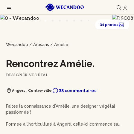
34 photos
Wecandoo
/
Artisans
/
Amélie
Rencontrez Amélie.
DESIGNER VÉGÉTAL
38 commentaires
Angers , Centre-ville
Faites la connaissance d'Amélie, une designer végétal
passionnée !
Formée à l’horticulture à Angers, celle-ci commence sa
carrière en jardinerie, où elle passe 20 ans à affiner ses