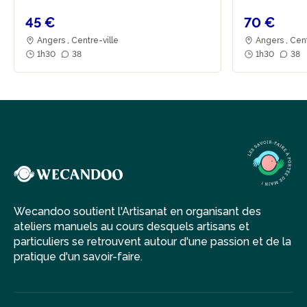
45 €
70 €
Angers , Centre-ville
Angers , Cent
1h30
38
1h30
38
Wecandoo soutient l'Artisanat en organisant des
ateliers manuels au cours desquels artisans et
particuliers se retrouvent autour d'une passion et de la
pratique d'un savoir-faire.