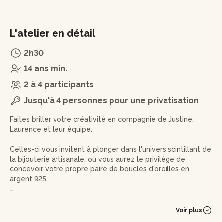
L'atelier en détail
2h30
14 ans min.
2 à 4 participants
Jusqu'à 4 personnes pour une privatisation
Faites briller votre créativité en compagnie de Justine,
Laurence et leur équipe.
Celles-ci vous invitent à plonger dans l'univers scintillant de
la bijouterie artisanale, où vous aurez le privilège de
concevoir votre propre paire de boucles d'oreilles en
argent 925.
Dès votre arrivée, vous serez accueilli.e chaleureusement
par l'experte qui prendra le temps de vous introduire aux
Voir plus
bases fondamentales de son savoir-faire.