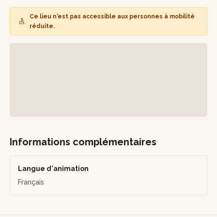
L'heure sera venue d'apprendre tous les secrets pour savoir
composer une tisane bienfaisante ! Un éventail de plantes
Ce lieu n'est pas accessible aux personnes à mobilité
minutieusement sélectionnées sera à votre disposition et
réduite.
vous découvrirez une démarche unique afin de les
rencontrer de manière pratique et ludique. L'experte sera à
vos côtés pour vous expliquer les bienfaits de chaque
plante vous permettant ainsi de concevoir une tisane
adaptée à la saison ou à des besoins plus spécifiques.
Au terme de l'atelier, vous repartirez avec un sachet de 20
g de votre propre mélange de plantes médicinales, une
tisane conçue pour insuffler bien-être et harmonie dans
votre quotidien.
Informations complémentaires
Langue d'animation
Français