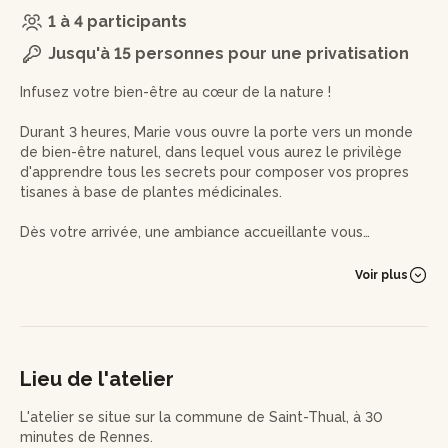
1 à 4 participants
Jusqu'à 15 personnes pour une privatisation
Infusez votre bien-être au cœur de la nature !
Durant 3 heures, Marie vous ouvre la porte vers un monde
de bien-être naturel, dans lequel vous aurez le privilège
d'apprendre tous les secrets pour composer vos propres
tisanes à base de plantes médicinales.
Dès votre arrivée, une ambiance accueillante vous
enveloppera au sein d'un havre de verdure. La productrice
partagera avec vous sa démarche respectueuse de la
Voir plus
nature et de ses bienfaits.
Une visite guidée de la ferme vous emmènera à la
découverte des trésors végétaux, éveillant vos sens aux
arômes et aux couleurs de ces plantes médicinales. Vous
Lieu de l'atelier
poursuivrez votre exploration dans le séchoir, en observant
comment ces plantes conservent leurs bienfaits.
L'atelier se situe sur la commune de Saint-Thual, à 30
minutes de Rennes.