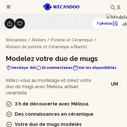
7 photos
Wecandoo
/
Ateliers
/
Poterie et Céramique
/
Ateliers de poterie et Céramique à Biarritz
Modelez votre duo de mugs
Hendaye, (64)
25 commentaires
Voir les disponibilités
En bref
Initiez-vous au modelage et créez votre
UM
duo de mugs avec Melissa, artisan
céramiste
3 h de découverte avec Mélissa
Des connaissances en céramique
Votre duo de mugs modelés