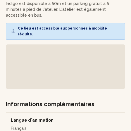
Et hop! Quelques semaines plus tard, au terme des deux
Indigo est disponible à 50m et un parking gratuit à 5
cuissons et de l'émaillage dont se charge Mélissa, le petit
minutes à pied de l'atelier. L'atelier est également
déjeuner aura une saveur différente : vous aurez le plaisir
accessible en bus.
de boire votre boisson favorite dans vos oeuvres d'art !
Ce lieu est accessible aux personnes à mobilité
réduite.
Informations complémentaires
Langue d'animation
Français