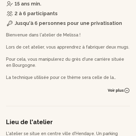
15 ans min.
2 à 6 participants
Jusqu'à 6 personnes pour une privatisation
Bienvenue dans l'atelier de Melissa !
Lors de cet atelier, vous apprendrez à fabriquer deux mugs.
Pour cela, vous manipulerez du grès d'une carrière située
en Bourgogne.
La technique utilisée pour ce thème sera celle de la
plaque, vous utiliserez donc principalement un rouleau en
bois et d'autres petits outils astucieux viendront compléter
Voir plus
la fabrication, notamment lors du façonnage des anses.
C'est à ce moment précis que vous pourrez laisser libre
court à votre imagination!
En fonction du temps restant, un décor pourra être
Lieu de l'atelier
envisagé sur vos tasses.
L'atelier se situe en centre ville d'Hendaye. Un parking