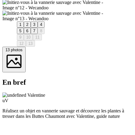
1
2
3
4
5
6
7
8
9
10
11
12
13
13 photos
En bref
uV
Réalisez un objet en vannerie sauvage et découvrez les plantes à
tresser dans les Buttes Chaumont avec Valentine, guide nature