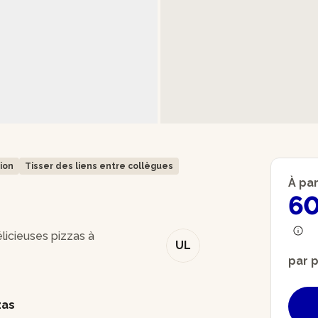
tion
Tisser des liens entre collègues
À par
6
icieuses pizzas à
UL
par 
zas