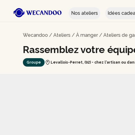
Nos ateliers
Idées cade
Wecandoo
/
Ateliers
/
À manger
/
Ateliers de g
Rassemblez votre équipe 
Groupe
Levallois-Perret, (92) • chez l'artisa