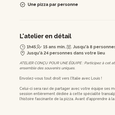
Une pizza par personne
L'atelier en détail
1h45
15 ans min.
Jusqu'à 8 personnes
Jusqu'à 24 personnes dans votre lieu
ATELIER CONÇU POUR UNE ÉQUIPE : Participez à cet atel
ensemble des souvenirs uniques.
Envolez-vous tout droit vers l'Italie avec Louis !
Celui-ci sera ravi de partager avec votre équipe ses me
session entièrement dédiée à cette spécialité transa
l’histoire fascinante de la pizza. Avant d'apprendre à la 
comprendre ! L'artisan insistera notamment sur l'impor
produits et de la fermentation.