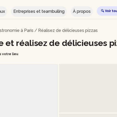
aux
Entreprises et teambuiling
À propos
🔍 Voir to
astronomie à Paris
/
Réalisez de délicieuses pizzas
et réalisez de délicieuses pi
n ou dans votre lieu