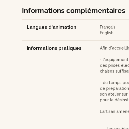
Informations complémentaires
Langues d'animation
Français
English
Informations pratiques
Afin d'accueilli
- l'équipement 
des prises éle
chaises suffis
- du temps pour
de préparation 
son atelier sur
pour la désinst
L’artisan amèner
- les matières