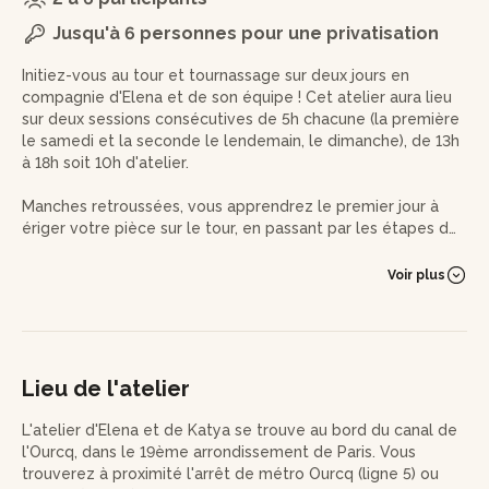
Jusqu'à 6 personnes pour une privatisation
Initiez-vous au tour et tournassage sur deux jours en
compagnie d'Elena et de son équipe ! Cet atelier aura lieu
sur deux sessions consécutives de 5h chacune (la première
le samedi et la seconde le lendemain, le dimanche), de 13h
à 18h soit 10h d'atelier.
Manches retroussées, vous apprendrez le premier jour à
ériger votre pièce sur le tour, en passant par les étapes de
préparation et par quelques conseils de posture.
Voir plus
Le lendemain, armé d'une mirette et une fois que la terre
aura durci, viendra l'étape du tournassage, pour une finition
à tomber par terre.
Vous apporterez votre touche finale avec le garnissage et
Lieu de l'atelier
les décors, donnant toute la valeur à votre œuvre !
L'atelier d'Elena et de Katya se trouve au bord du canal de
En fin d’atelier, l’artisan pourrait vous solliciter pour nettoyer
l'Ourcq, dans le 19ème arrondissement de Paris. Vous
le matériel. Vous confierez votre/vos création·s à l’artisan
trouverez à proximité l'arrêt de métro Ourcq (ligne 5) ou