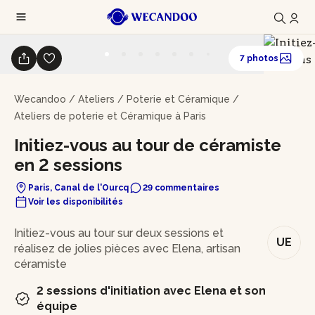
7 photos
Wecandoo
/
Ateliers
/
Poterie et Céramique
/
Ateliers de poterie et Céramique à Paris
Initiez-vous au tour de céramiste
en 2 sessions
Paris, Canal de l'Ourcq
29 commentaires
Voir les disponibilités
En bref
Initiez-vous au tour sur deux sessions et
UE
réalisez de jolies pièces avec Elena, artisan
céramiste
2 sessions d'initiation avec Elena et son
équipe