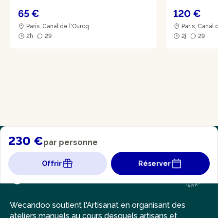
65 €
120 €
Paris, Canal de l'Ourcq
Paris, Canal 
2h
29
2j
29
230 €
par personne
Offrir
Réserver
Wecandoo soutient l'Artisanat en organisant des
ateliers manuels au cours desquels artisans et