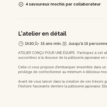
4 savoureux mochis par collaborateur
L'atelier en détail
1h30
15 ans min.
Jusqu'à 15 personn
ATELIER CONÇU POUR UNE ÉQUIPE : Participez à cet ate
succombez à la douceur de la pâtisserie japonaise en
Celle-ci vous propose d'embarquer ensemble dans un v
privilège de confectionner au minimum 4 délicieux moc
Avant de vous lancer dans la création de ces trésors g
l'histoire fascinante derrière la pâtisserie japonaise. El
l'évolution du mochi lors d'une introduction théorique
mieux appréhender la magie qui se cache derrière ch
Ces petits gâteaux, à base de pâte de riz gluant, re