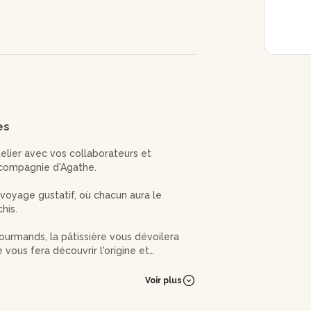
es
lier avec vos collaborateurs et
 compagnie d'Agathe.
oyage gustatif, où chacun aura le
his.
ourmands, la pâtissière vous dévoilera
le vous fera découvrir l'origine et
 captivante, vous permettant ainsi de
aque bouchée.
Voir plus
nferment une ganache fondante aux