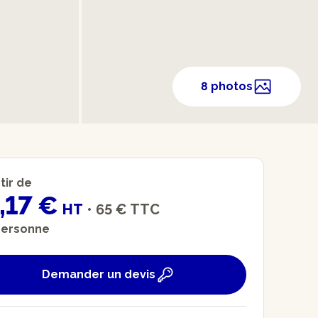
8 photos
tir de
,17 €
HT
•
65 €
TTC
personne
Demander un devis