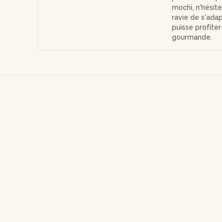
mochi, n'hésit
ravie de s'ada
puisse profite
gourmande.