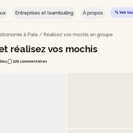
aux
Entreprises et teambuiling
À propos
🔍 Voir to
astronomie à Paris
/
Réalisez vos mochis en groupe
et réalisez vos mochis
e lieu
226 commentaires