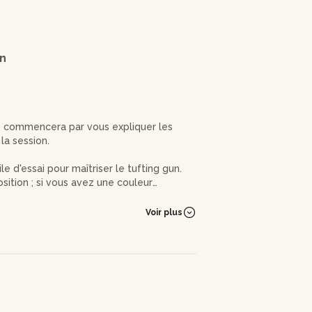
on
ée commencera par vous expliquer les
la session.
e d'essai pour maîtriser le tufting gun.
sition ; si vous avez une couleur
vant votre arrivée.
Voir plus
 de 38x48cm, ou un tapis de 40x50cm.
ar tendre votre tissu sur le cadre.
sinant le motif de votre choix. Olivia sera
ontours ou remplir les formes avec des