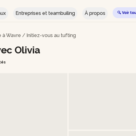
aux
Entreprises et teambuiling
À propos
🔍 Voir to
le à Wavre
/
Initiez-vous au tufting
vec Olivia
ités