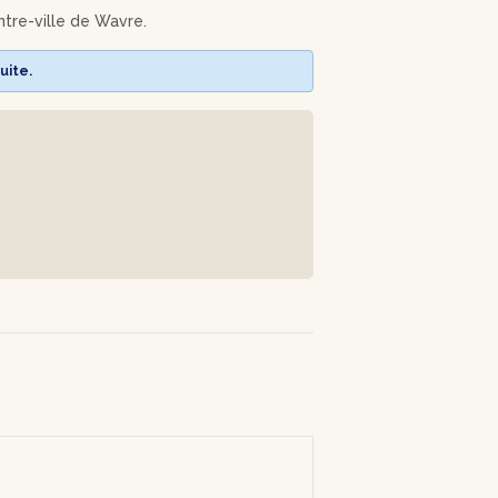
entre-ville de Wavre.
'y ajouter un tissu de finition.
uite.
un rendu uniforme et moelleux, tout en lui
étera votre imagination et votre style !