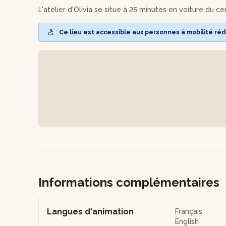
L'atelier d'Olivia se situe à 25 minutes en voiture du c
Vous fixerez enfin votre œuvre avec de la colle, avant d
Ce lieu est accessible aux personnes à mobilité réd
Il ne vous restera plus qu'à raser votre création pour 
donnant du relief.
Préparez-vous à créer une œuvre murale unique qui refl
Informations complémentaires
Langues d'animation
Français
English