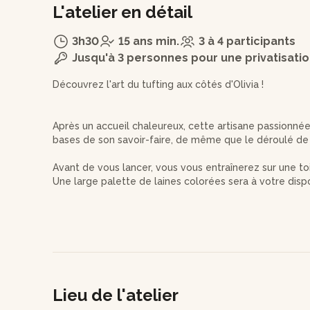
L'atelier en détail
3h30
15 ans min.
3 à 4 participants
Jusqu'à 3 personnes pour une privatisati
Découvrez l'art du tufting aux côtés d'Olivia !
Après un accueil chaleureux, cette artisane passionn
bases de son savoir-faire, de même que le déroulé de 
Avant de vous lancer, vous vous entraînerez sur une toil
Une large palette de laines colorées sera à votre dispo
spécifique en tête, n'hésitez pas à en informer Olivia a
Vous aurez ensuite la possibilité de réaliser un cadre
En suivant les indications d'Olivia, vous commencerez p
Vous pourrez alors libre cours à votre créativité en des
Lieu de l'atelier
là pour vous guider à chaque étape, pour tracer les c
lignes régulières.