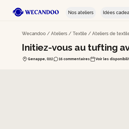
Nos ateliers
Idées cade
Wecandoo
/
Ateliers
/
Textile
/
Ateliers de texti
Initiez-vous au tufting a
Genappe, (01)
16 commentaires
Voir les disponibil