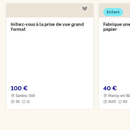
Enfant
Initiez-vous à la prise de vue grand
Fabrique une
format
papier
100 €
40 €
Santes, (59)
Marcq-en-Bar
3h
11
1h30
83