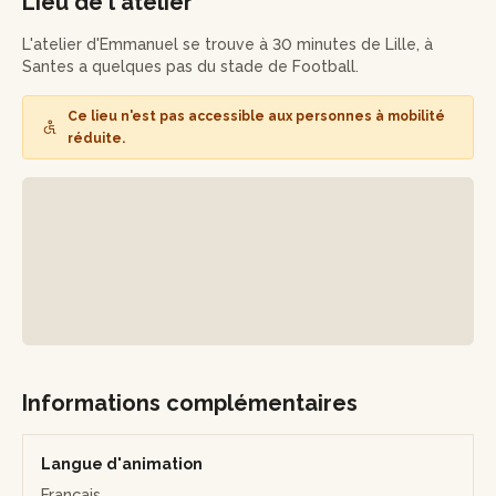
Lieu de l'atelier
la chimie classique ou plus écologique au caffenol, au
choix. Vous réaliserez enfin vos tirages par contact sur
L'atelier d'Emmanuel se trouve à 30 minutes de Lille, à
papier mat ou brillant.
Santes a quelques pas du stade de Football.
Lors de cet atelier, vous pourrez utiliser différents formats
Ce lieu n'est pas accessible aux personnes à mobilité
de sténopé (format 4*5 et format 5*7 pouces (13*18 cm)).
réduite.
Informations complémentaires
Langue d'animation
Français