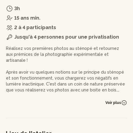
3h
15 ans min.
2 à 4 participants
Jusqu'à 4 personnes pour une privatisation
Réalisez vos premières photos au sténopé et retournez
aux prémices de la photographie expérimentale et
artisanale !
Après avoir vu quelques notions sur le principe du sténopé
et son fonctionnement, vous chargerez vos négatifs en
lumière inactinique. C'est dans un coin de nature préservée
que vous réaliserez vos photos avec une boite en bois.
Vous serez accompagné d'Emmanuel qui vous livrera ses
Voir plus
précieux conseils sur la manière de mesurer la lumière, de
composer à l’aveugle et de charger une surface sensible
dans un châssis.
De retour au labo, vous pourrez développer vos négatifs à