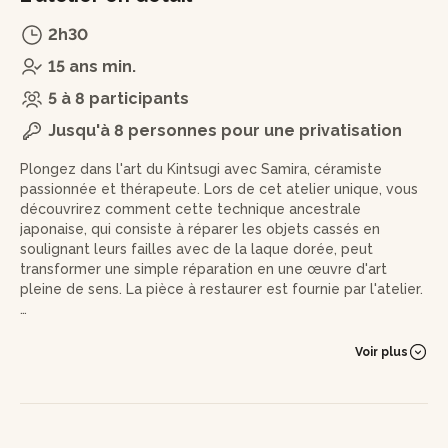
2h30
15 ans min.
5 à 8 participants
Jusqu'à 8 personnes pour une privatisation
Plongez dans l'art du Kintsugi avec Samira, céramiste
passionnée et thérapeute. Lors de cet atelier unique, vous
découvrirez comment cette technique ancestrale
japonaise, qui consiste à réparer les objets cassés en
soulignant leurs failles avec de la laque dorée, peut
transformer une simple réparation en une œuvre d'art
pleine de sens. La pièce à restaurer est fournie par l'atelier.
L'atelier commence par une introduction aux pièces de
vaisselle choisies et à l'analyse des lignes de brisures. C’est
Voir plus
ici que vous commencerez à comprendre la beauté cachée
derrière chaque imperfection. Vous préparerez ensuite
votre pièce en la ponçant et en la nettoyant
soigneusement, avant de passer à la phase de