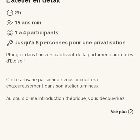
L'atelier en détail
2h
15 ans min.
1 à 4 participants
Jusqu'à 6 personnes pour une privatisation
Plongez dans l'univers captivant de la parfumerie aux côtés
d'Eloïse !
Cette artisane passionnée vous accueillera
chaleureusement dans son atelier lumineux.
Au cours d'une introduction théorique, vous découvrirez
tout d'abord les secrets de la pyramide olfactive, allant
des notes de tête, qui captent immédiatement votre
Voir plus
attention, aux notes de cœur ou aux notes de fond, qui
laissent une impression durable.
Ce sera ensuite à vous de jouer ! Après avoir choisi vos