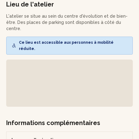
accords préférés parmi ceux qui seront mis à votre
Lieu de l'atelier
disposition, Eloïse vous accompagnera dans la création
d'une formule équilibrée.
L'atelier se situe au sein du centre d'évolution et de bien-
être. Des places de parking sont disponibles à côté du
Vous aurez ici la possibilité de procéder à plusieurs essais
centre.
afin de trouver l'équilibre parfait, mais aussi de composer
une essence qui vous ressemble.
Ce lieu est accessible aux personnes à mobilité
réduite.
Vous repartirez finalement avec votre création dans un joli
flacon de 60ml, soit une nouvelle signature olfactive avec
laquelle vous aurez hâte de vous parfumer !
Informations complémentaires