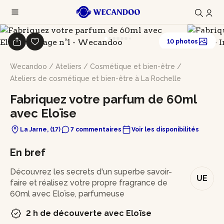
10 photos
Wecandoo
/
Ateliers
/
Cosmétique et bien-être
/
Ateliers de cosmétique et bien-être à La Rochelle
Fabriquez votre parfum de 60ml
avec Eloïse
La Jarne, (17)
7 commentaires
Voir les disponibilités
En bref
Découvrez les secrets d'un superbe savoir-
UE
faire et réalisez votre propre fragrance de
60ml avec Eloïse, parfumeuse
2 h de découverte avec Eloïse