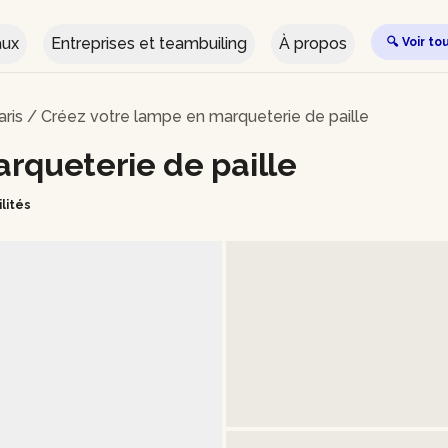
aux
Entreprises et teambuiling
À propos
🔍 Voir to
aris
/
Créez votre lampe en marqueterie de paille
rqueterie de paille
ilités