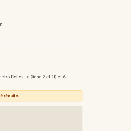
on
tro Belleville (ligne 2 et 11) et 6
té réduite.