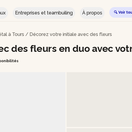
aux
Entreprises et teambuiling
À propos
🔍 Voir to
étal à Tours
/
Décorez votre initiale avec des fleurs
vec des fleurs en duo avec vot
ponibilités