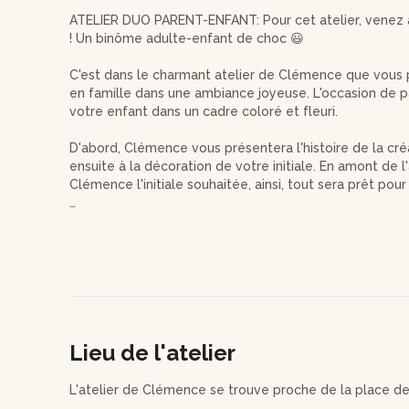
ATELIER DUO PARENT-ENFANT: Pour cet atelier, venez 
! Un binôme adulte-enfant de choc 😃
C'est dans le charmant atelier de Clémence que vous p
en famille dans une ambiance joyeuse. L'occasion de
votre enfant dans un cadre coloré et fleuri.
D'abord, Clémence vous présentera l'histoire de la cré
ensuite à la décoration de votre initiale. En amont de 
Clémence l'initiale souhaitée, ainsi, tout sera prêt pour 
Vous choisirez les fleurs avec votre enfant tout en i
l'aide de Clémence. Pour choisir vos fleurs préférées, 
vrac de fleurs séchées.
Avec tout ce choix de fleurs, laissez libre cours à votr
fois les fleurs sélectionnées, vous passerez à la décora
Lieu de l'atelier
Durant cet atelier, Clémence offrira un goûter aux en
gourmand ! Puis, vous repartirez de cet atelier avec d
belle initiale fleurie de 22 cm de hauteur.
L'atelier de Clémence se trouve proche de la place de