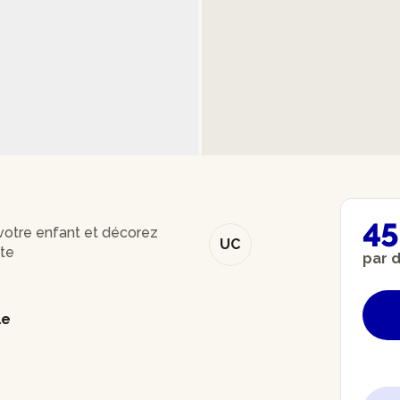
45
 votre enfant et décorez
UC
ste
par 
le