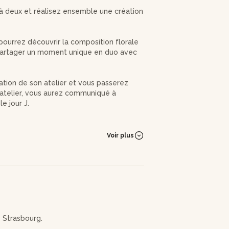
à deux et réalisez ensemble une création
ourrez découvrir la composition florale
 partager un moment unique en duo avec
ation de son atelier et vous passerez
l'atelier, vous aurez communiqué à
le jour J.
maginant une harmonie des couleurs avec
vous pourrez fouiller dans des caisses de
Voir plus
e imagination et à votre créativité ! Une
tion de l'initiale avec votre enfant.
fants pour un moment convivial et
e jolis moments en famille en tête et une
 Strasbourg.