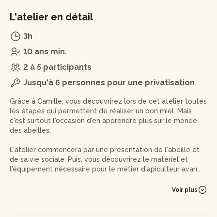
L'atelier en détail
3h
10 ans min.
2 à 5 participants
Jusqu'à 6 personnes pour une privatisation
Grâce à Camille, vous découvrirez lors de cet atelier toutes
les étapes qui permettent de réaliser un bon miel. Mais
c'est surtout l'occasion d'en apprendre plus sur le monde
des abeilles.
L'atelier commencera par une présentation de l'abeille et
de sa vie sociale. Puis, vous découvrirez le matériel et
l'équipement nécessaire pour le métier d'apiculteur avant
de se déplacer au rucher. Camille vous initiera aux gestes
techniques puis il sera l'heure de rencontrer les reines du
Voir plus
miel. Se sera à votre tour d'allumer votre fumoir, ouvrir
votre ruche pour observer la colonie et son organisation au