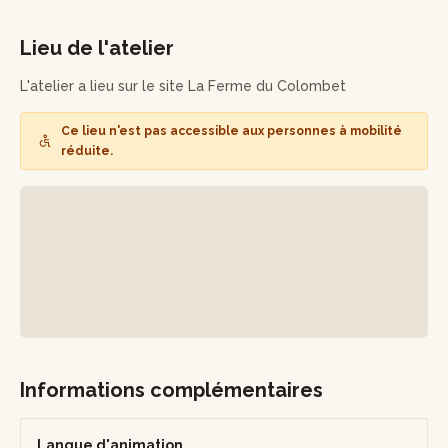
plus près.
Vous pourrez ensuite déguster votre miel d'une toute autre
Lieu de l'atelier
manière.
L'atelier a lieu sur le site La Ferme du Colombet
Cet atelier peut avoir lieu uniquement pendant la
saison d'avril à septembre.
Si le temps est trop mauvais,
Ce lieu n'est pas accessible aux personnes à mobilité
l'atelier ne sera malheureusement pas maintenu mais
réduite.
reporté sur une journée où les abeilles se feront un plaisir
de vous accueillir.
Informations complémentaires
Langue d'animation