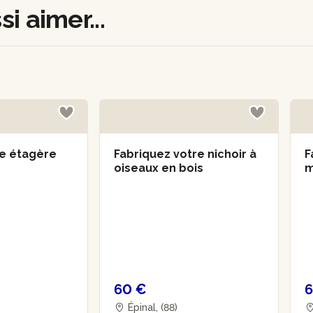
i aimer...
re étagère
Fabriquez votre nichoir à
F
oiseaux en bois
m
b
60 €
6
Épinal, (88)