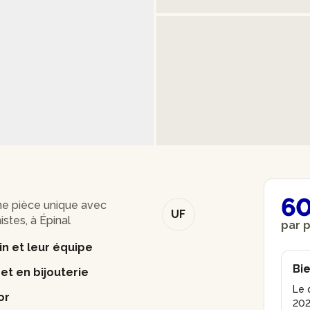
60
ne pièce unique avec
UF
istes, à Épinal
par 
in et leur équipe
Bie
et en bijouterie
Le d
or
202