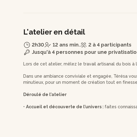
L'atelier en détail
2h30
12 ans min.
2 à 4 participants
Jusqu'à 4 personnes pour une privatisati
Lors de cet atelier, mêlez le travail artisanal du bois à 
Dans une ambiance conviviale et engagée, Térésa vous i
minutieux, pour un moment de création tout en finesse,
Déroulé de l’atelier
•
Accueil et découverte de l’univers :
faites connaiss
découvrez les propriétés du bois et les bases de la bij
•
Façonnage des perles :
travaillez vos perles de bois
le bocfil (scie fine) et le moteur suspendu, pour leur d