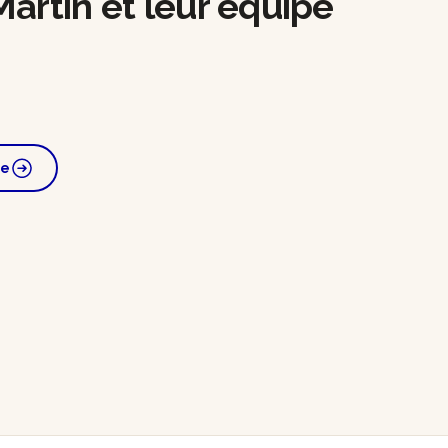
artin et leur équipe
pe