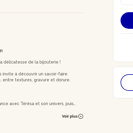
on
la délicatesse de la bijouterie !
nvite à découvrir un savoir-faire
 entre textures, gravure et dorure.
ance avec Térésa et son univers, puis
outerie autour d'une boisson.
Voir plus
 brut à l’aide d’outils de bijoutier comme
onner forme et relief.