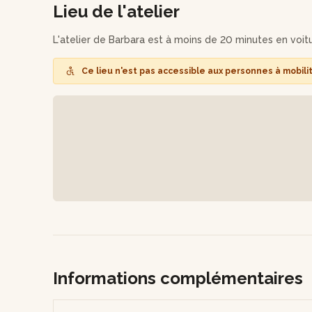
Lieu de l'atelier
manière d'une montre. Pour ce bijou, Barbara vous pr
son invention.
L'atelier de Barbara est à moins de 20 minutes en voit
Barbera se chargera d'assembler vos trois créations sép
conviendrez avec elle du jour pour venir récupérer vo
Ce lieu n'est pas accessible aux personnes à mobili
vous être envoyée par la poste (frais d'envoi à votre c
Informations complémentaires