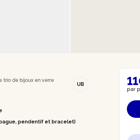
11
e trio de bijoux en verre
UB
par 
e
(bague, pendentif et bracelet)