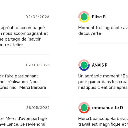
02/02/2026
EB
Elise B
ès agréable accompagné
Moment très agréable ave
 en nous accompagnant et
decouverte
se partage de "savoir
autre atelier.
06/10/2025
AP
ANAIS P
r faire passionnant
Un agréable moment ! Barb
nos réalisation. Nous
pour guider dans les créa
après midi. Merci Barbara
multiples créations aprè
28/05/2024
ED
emmanuelle D
ité. Merci d'avoir partagé
Merci beaucoup Barbara p
nveillance. Je reviendrai
travail est magnifique et 