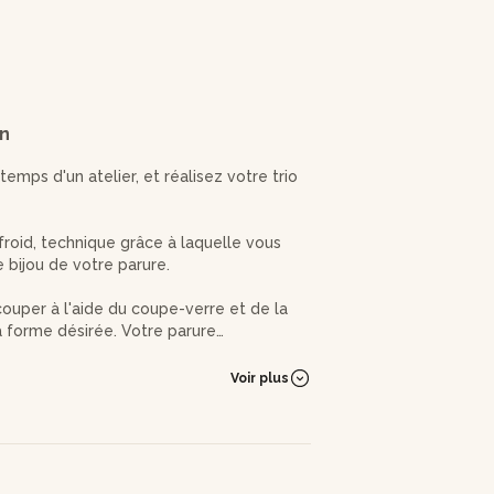
on
emps d'un atelier, et réalisez votre trio
 froid, technique grâce à laquelle vous
 bijou de votre parure.
couper à l'aide du coupe-verre et de la
 forme désirée. Votre parure
Voir plus
ance) ajustable, serti de votre cabochon
ale, etc.) fixé à une bélière en laiton,
ent en laiton ;
e votre cadran en verre coloré, à la