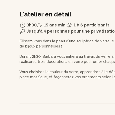
L'atelier en détail
3h30
15 ans min.
1 à 6 participants
Jusqu'à 4 personnes pour une privatisati
Glissez-vous dans la peau d'une sculptrice de verre le t
de bijoux personnalisés !
Durant 2h30, Barbara vous initiera au travail du verre à
réaliserez trois décorations en verre pour orner chaque
Vous choisirez la couleur du verre, apprendrez à le dé
pince mosaïque, et façonnerez vos ornements selon la
comprendra :
- u
ne
bague
avec anneau en plaqué argent (made in Fr
en verre ;
- un
pendentif
en verre de forme géométrique (carré, ov
elle-même rattachée à un tour de cou flexible, égalem
- un
bracelet
en cuir avec fermeture aimantée, serti d