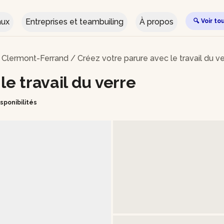
aux
Entreprises et teambuiling
À propos
🔍 Voir to
à Clermont-Ferrand
/
Créez votre parure avec le travail du v
le travail du verre
isponibilités