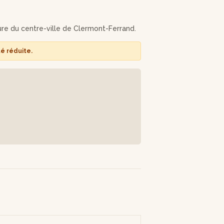
oposera un choix parmi deux modèles de
ure du centre-ville de Clermont-Ferrand.
arément, à l'issue de l'atelier. Vous
tre superbe parure, qui pourra également
té réduite.
harge).