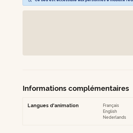
À l’issue de l’atelier, repartez avec votre propre vitrail
Note : tout le matériel est fourni sur place. Pour des raiso
aux femmes enceintes ou allaitantes.
Informations complémentaires
Langues d'animation
Français
English
Nederlands