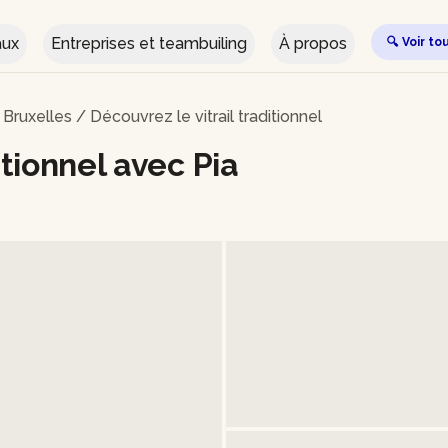
aux
Entreprises et teambuiling
À propos
🔍 Voir to
 Bruxelles
/
Découvrez le vitrail traditionnel
itionnel avec Pia