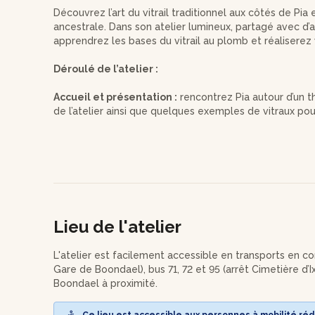
Découvrez l’art du vitrail traditionnel aux côtés de Pia 
ancestrale. Dans son atelier lumineux, partagé avec d’au
apprendrez les bases du vitrail au plomb et réaliserez
Déroulé de l’atelier :
Accueil et présentation :
rencontrez Pia autour d’un t
de l’atelier ainsi que quelques exemples de vitraux po
textures possibles.
Choix du motif et des verres :
sélectionnez votre mod
puis choisissez les verres colorés et texturés qui compo
Découpe du verre :
initiez-vous à la coupe du verre en
blanc avant de découper les pièces définitives dans le
Lieu de l'atelier
Assemblage au plomb :
assemblez les différentes piè
du vitrail au plomb et apprenez à structurer votre com
L'atelier est facilement accessible en transports en c
Gare de Boondael), bus 71, 72 et 95 (arrêt Cimetière d’I
Soudure et finitions :
réalisez la soudure des baguette
Boondael à proximité.
votre création.
Ce lieu est accessible aux personnes à mobilité réd