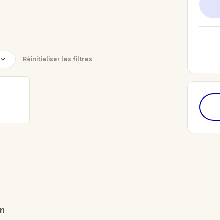
Réinitialiser les filtres
on