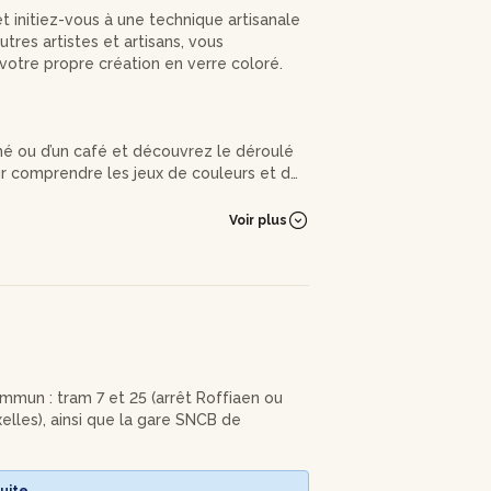
et initiez-vous à une technique artisanale
tres artistes et artisans, vous
 votre propre création en verre coloré.
hé ou d’un café et découvrez le déroulé
ur comprendre les jeux de couleurs et de
Voir plus
èle parmi plusieurs dessins proposés,
seront votre vitrail.
 réalisant d’abord des essais sur du verre
s verres de couleur.
ces grâce à la technique traditionnelle
position.
ommun : tram 7 et 25 (arrêt Roffiaen ou
xelles), ainsi que la gare SNCB de
s de plomb pour finaliser et solidifier
uite.