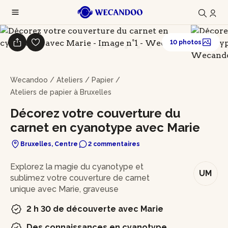
10 photos
Wecandoo
/
Ateliers
/
Papier
/
Ateliers de papier à Bruxelles
Décorez votre couverture du
carnet en cyanotype avec Marie
Bruxelles, Centre
2 commentaires
En bref
Explorez la magie du cyanotype et
UM
sublimez votre couverture de carnet
unique avec Marie, graveuse
2 h 30 de découverte avec Marie
Des connaissances en cyanotype