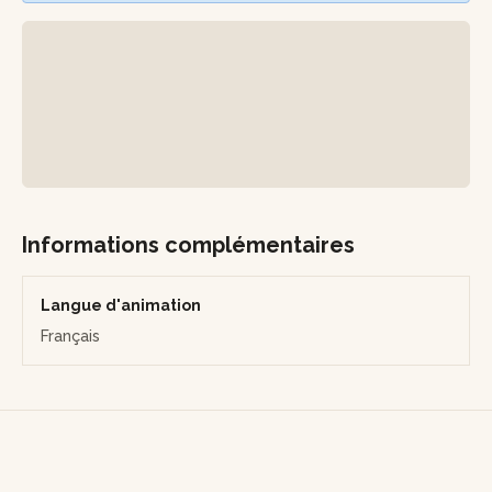
chez vous pour prolonger l’expérience.
Au terme de l'atelier, vous repartirez avec votre carnet
unique, prêt à accueillir vos écrits et vos inspirations.
Informations complémentaires
Langue d'animation
Français