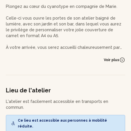
Plongez au cœur du cyanotype en compagnie de Marie.
Celle-ci vous ouvre les portes de son atelier baigné de
lumière, avec son jardin et son bar, dans lequel vous aurez
le privilège de personnaliser votre jolie couverture de
carnet en format A4 ou A5.
À votre arrivée, vous serez accueilli chaleureusement par
l'experte qui prendra le temps de vous introduire aux bases
fondamentales de son savoir-faire.
Voir plus
Après cette introduction, ce sera à vous de jouer ! Après
avoir préparé votre support, vous composerez votre
création grâce aux végétaux, objets et négatifs mis à
disposition - ou aux éléments personnels que vous aurez
Lieu de l'atelier
choisis d’apporter.
L'atelier est facilement accessible en transports en
Selon la météo, votre composition sera exposée au soleil
commun.
ou à l’insoleuse, avant de révéler peu à peu son empreinte.
Ce lieu est accessible aux personnes à mobilité
Pendant le temps de séchage, vous réaliserez un petit
réduite.
négatif à transformer en marque-page, que vous révélerez