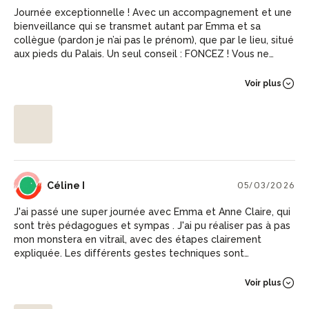
Journée exceptionnelle ! Avec un accompagnement et une
bienveillance qui se transmet autant par Emma et sa
collègue (pardon je n’ai pas le prénom), que par le lieu, situé
aux pieds du Palais. Un seul conseil : FONCEZ ! Vous ne
serez pas déçu ! Encore merci pour cette merveilleuse
découverte ! Et à très bientôt ❤️
Voir plus
CI
Céline I
05/03/2026
J'ai passé une super journée avec Emma et Anne Claire, qui
sont très pédagogues et sympas . J'ai pu réaliser pas à pas
mon monstera en vitrail, avec des étapes clairement
expliquée. Les différents gestes techniques sont
accompagnés, et l'on peut avoir la très grande satisfaction
de voir sa pièce prendre forme au fur et à mesure. Une très
Voir plus
belle expérience, dans un atelier magnifique ! Je
recommande vivement