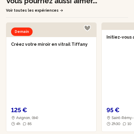
Vous pourriez aussi aimer...
Voir toutes les expériences
Demain
Initiez-vous 
Créez votre miroir en vitrail Tiffany
125 €
95 €
Avignon, (84)
Saint-Rémy-d
4h
85
2h30
10