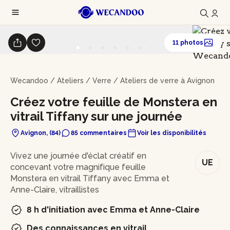
11 photos
Wecandoo
/
Ateliers
/
Verre
/
Ateliers de verre à Avignon
Créez votre feuille de Monstera en
vitrail Tiffany sur une journée
Avignon, (84)
85 commentaires
Voir les disponibilités
En bref
Vivez une journée d'éclat créatif en
UE
concevant votre magnifique feuille
Monstera en vitrail Tiffany avec Emma et
Anne-Claire, vitraillistes
8 h d'initiation avec Emma et Anne-Claire
Des connaissances en vitrail