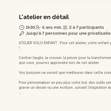
L'atelier en détail
1h30
6 ans min.
2 à 7 participants
Jusqu'à 7 personnes pour une privatisati
ATELIER SOLO ENFANT : Pour cet atelier, votre enfant p
!
Centrer l’argile, la creuser, la pincer pour la transforme
que vous pourrez apprendre lors de cet atelier.
Vos boissons ne seront que meilleures dans cette créa
Pour personnaliser un peu plus votre bol, des outils ser
graver un dessin ou une écriture...suivant l'inspiration
Si besoin, Magali sera là pour vous guider, afin que vot
s’occupera ensuite de l’émaillage et des cuissons final