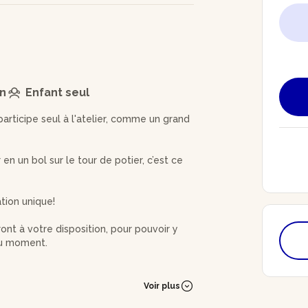
on
Enfant seul
articipe seul à l'atelier, comme un grand
r en un bol sur le tour de potier, c’est ce
tion unique!
ont à votre disposition, pour pouvoir y
 du moment.
re création aboutisse au mieux; elle
es.
Voir plus