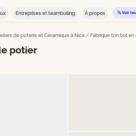
aux
Entreprises et teambuiling
À propos
🔍 Voir to
eliers de poterie et Céramique à Nice
/
Fabrique ton bol en
de potier