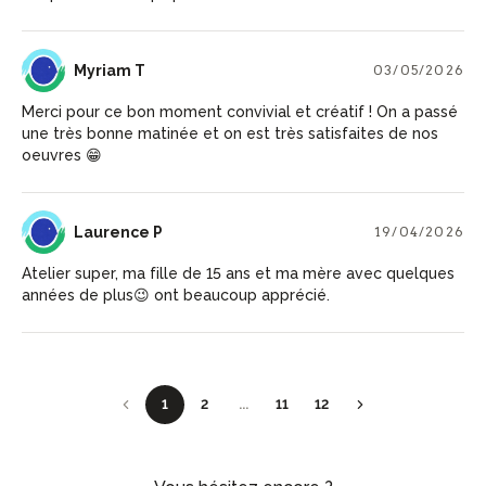
MT
Myriam T
03/05/2026
Merci pour ce bon moment convivial et créatif ! On a passé
une très bonne matinée et on est très satisfaites de nos
oeuvres 😁
LP
Laurence P
19/04/2026
Atelier super, ma fille de 15 ans et ma mère avec quelques
années de plus😉 ont beaucoup apprécié.
1
2
...
11
12