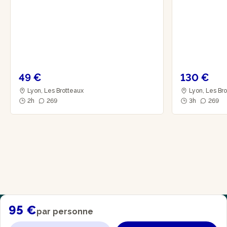
49 €
130 €
Lyon, Les Brotteaux
Lyon, Les Br
2h
269
3h
269
95 €
par personne