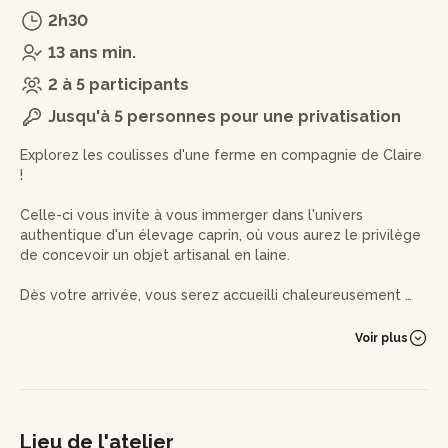
2h30
13 ans min.
2 à 5 participants
Jusqu'à 5 personnes pour une privatisation
Explorez les coulisses d'une ferme en compagnie de Claire
!
Celle-ci vous invite à vous immerger dans l'univers
authentique d'un élevage caprin, où vous aurez le privilège
de concevoir un objet artisanal en laine.
Dès votre arrivée, vous serez accueilli chaleureusement par
l'experte qui prendra le temps de vous faire une visite de la
chèvrerie. Vous en apprendrez plus sur les chèvres angora,
Voir plus
leur bien-être et l'importance d'une communication
respectueuse avec ces animaux.
Ensuite, plongez dans le processus de transformation de la
laine. Vous découvrirez alors le cardage et le filage, avant
Lieu de l'atelier