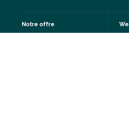
Notre offre
We
Par savoir-faire
Notr
Par ville
Nos 
Par création
Rejo
Nos options cadeaux
Deve
Wecandoo en France