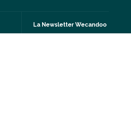
La Newsletter Wecandoo
Nouvelles expériences, conseils inspirés,
portraits inspirants, actus, événements…
S'inscrire
nt
Suivez-nous
Prendre contact
hello@wecandoo.com