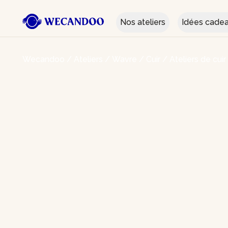
Nos ateliers
Idées cade
Wecandoo
/
Ateliers
/
Wavre
/
Cuir
/
Ateliers de cui