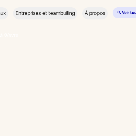
aux
Entreprises et teambuiling
À propos
🔍 Voir to
r à Wavre