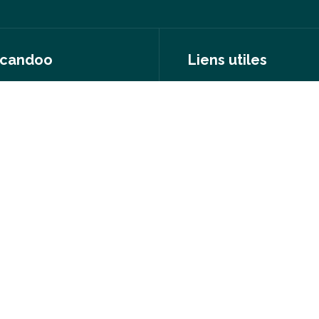
candoo
Liens utiles
e mission
FAQ
partenaires
Presse
indre notre équipe
Espace Artisan
nir artisan Wecandoo
Moyens de paieme
🔒 Paiement 100% sécurisé