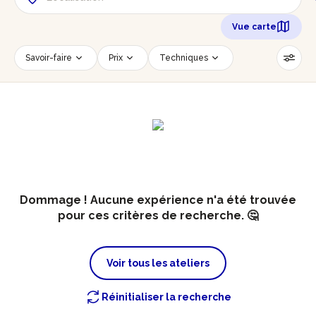
Vue carte
Savoir-faire
Prix
Techniques
Date
Créneau horaire
Nombre de personnes
Âge des participants
Accessible PMR
Réinitialiser les filtres
Dommage ! Aucune expérience n'a été trouvée
pour ces critères de recherche. 🤔
Voir tous les ateliers
Réinitialiser la recherche