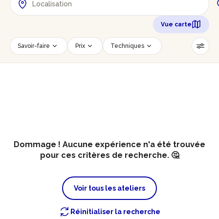
Vue carte
Savoir-faire
Prix
Techniques
Date
Créneau horaire
Nombre de personnes
Âge des participants
Accessible PMR
Réinitialiser les filtres
Dommage ! Aucune expérience n'a été trouvée
pour ces critères de recherche. 🤔
Voir tous les ateliers
Réinitialiser la recherche