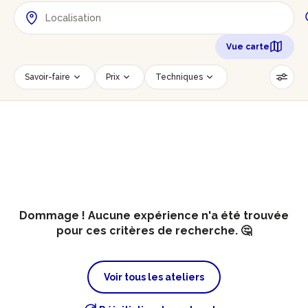
Vue carte
Savoir-faire
Prix
Techniques
Date
Créneau horaire
Nombre de personnes
Âge des participants
Accessible PMR
Réinitialiser les filtres
Dommage ! Aucune expérience n'a été trouvée
pour ces critères de recherche. 🤔
Voir tous les ateliers