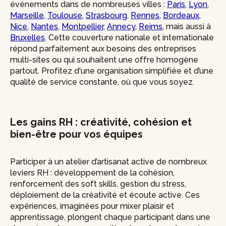
événements dans de nombreuses villes :
Paris
,
Lyon
,
Marseille
,
Toulouse
,
Strasbourg
,
Rennes
,
Bordeaux
,
Nice
,
Nantes
,
Montpellier
,
Annecy
,
Reims
, mais aussi à
Bruxelles
. Cette couverture nationale et internationale
répond parfaitement aux besoins des entreprises
multi-sites ou qui souhaitent une offre homogène
partout. Profitez d'une organisation simplifiée et d’une
qualité de service constante, où que vous soyez.
Les gains RH : créativité, cohésion et
bien-être pour vos équipes
Participer à un atelier d’artisanat active de nombreux
leviers RH : développement de la cohésion,
renforcement des soft skills, gestion du stress,
déploiement de la créativité et écoute active. Ces
expériences, imaginées pour mixer plaisir et
apprentissage, plongent chaque participant dans une