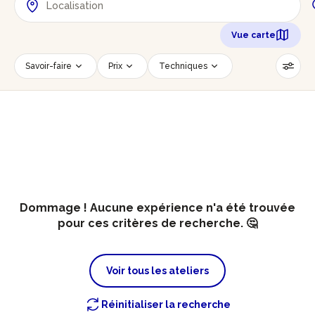
Vue carte
Savoir-faire
Prix
Techniques
Date
Créneau horaire
Nombre de personnes
Âge des participants
Accessible PMR
Réinitialiser les filtres
Dommage ! Aucune expérience n'a été trouvée
pour ces critères de recherche. 🤔
Voir tous les ateliers
Réinitialiser la recherche