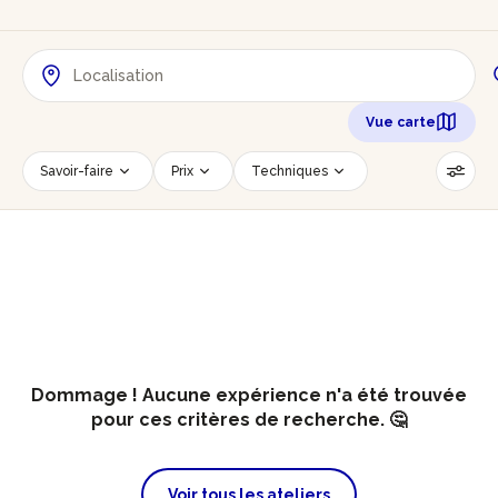
Vue carte
Savoir-faire
Prix
Techniques
Date
Créneau horaire
Nombre de personnes
Âge des participants
Accessible PMR
Réinitialiser les filtres
Dommage ! Aucune expérience n'a été trouvée
pour ces critères de recherche. 🤔
Voir tous les ateliers