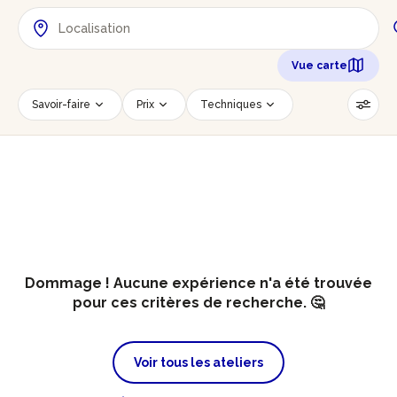
Vue carte
Savoir-faire
Prix
Techniques
Date
Créneau horaire
Nombre de personnes
Âge des participants
Accessible PMR
Réinitialiser les filtres
Dommage ! Aucune expérience n'a été trouvée
pour ces critères de recherche. 🤔
Voir tous les ateliers