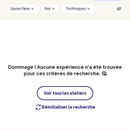
Savoir-faire
Prix
Techniques
Date
Créneau horaire
Nombre de personnes
Âge des participants
Accessible PMR
Réinitialiser les filtres
Dommage ! Aucune expérience n'a été trouvée
pour ces critères de recherche. 🤔
Voir tous les ateliers
Réinitialiser la recherche