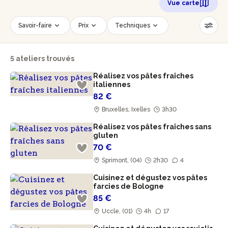
Vue carte
Savoir-faire
Prix
Techniques
Date
Créneau horaire
5 ateliers trouvés
Nombre de personnes
Âge des participants
Réalisez vos pâtes fraîches
Accessible PMR
Réinitialiser les filtres
italiennes
82 €
Bruxelles, Ixelles
3h30
Réalisez vos pâtes fraîches sans
gluten
70 €
Sprimont, (04)
2h30
4
Cuisinez et dégustez vos pâtes
farcies de Bologne
85 €
Uccle, (01)
4h
17