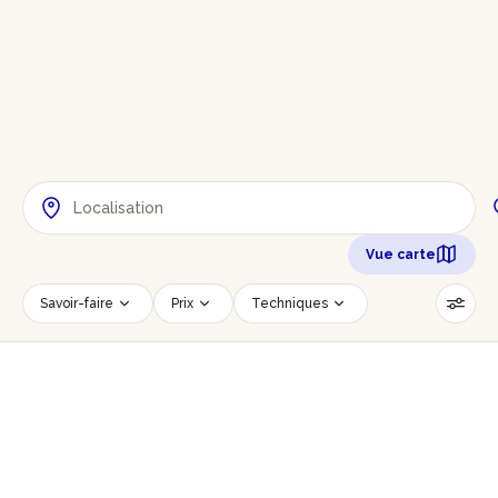
Vue carte
Savoir-faire
Prix
Techniques
Date
Créneau horaire
Nombre de personnes
Âge des participants
Accessible PMR
Réinitialiser les filtres