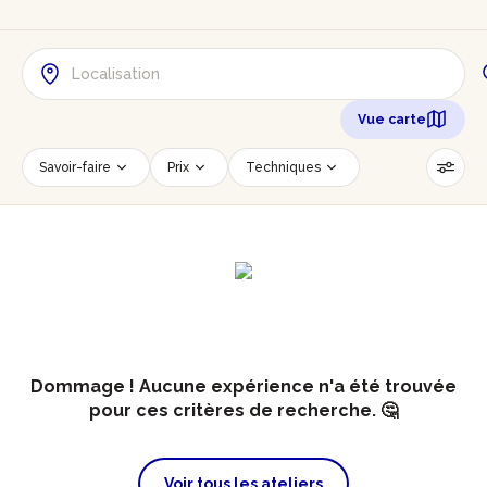
Vue carte
Savoir-faire
Prix
Techniques
Date
Créneau horaire
Nombre de personnes
Âge des participants
Accessible PMR
Réinitialiser les filtres
Dommage ! Aucune expérience n'a été trouvée
pour ces critères de recherche. 🤔
Voir tous les ateliers