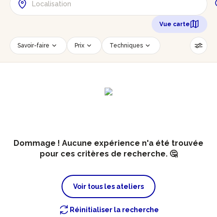
Vue carte
Savoir-faire
Prix
Techniques
Date
Créneau horaire
Nombre de personnes
Âge des participants
Accessible PMR
Réinitialiser les filtres
Dommage ! Aucune expérience n'a été trouvée
pour ces critères de recherche. 🤔
Voir tous les ateliers
Réinitialiser la recherche