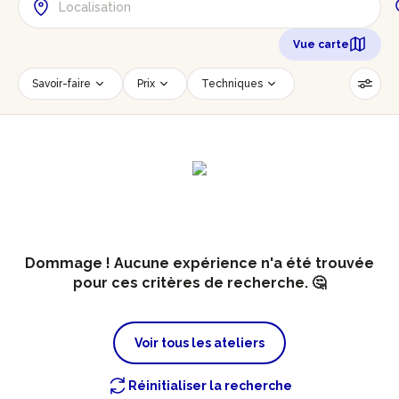
Vue carte
Savoir-faire
Prix
Techniques
Date
Créneau horaire
Nombre de personnes
Âge des participants
Accessible PMR
Réinitialiser les filtres
Dommage ! Aucune expérience n'a été trouvée
pour ces critères de recherche. 🤔
Voir tous les ateliers
Réinitialiser la recherche