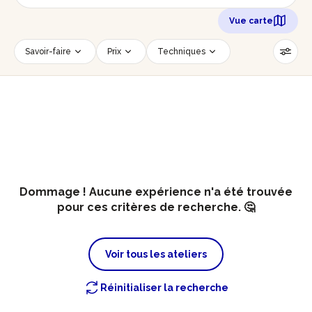
Vue carte
Savoir-faire
Prix
Techniques
Date
Créneau horaire
Nombre de personnes
Âge des participants
Accessible PMR
Réinitialiser les filtres
Dommage ! Aucune expérience n'a été trouvée
pour ces critères de recherche. 🤔
Voir tous les ateliers
Réinitialiser la recherche