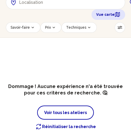
Vue carte
Savoir-faire
Prix
Techniques
Date
Créneau horaire
Nombre de personnes
Âge des participants
Accessible PMR
Réinitialiser les filtres
Dommage ! Aucune expérience n'a été trouvée
pour ces critères de recherche. 🤔
Voir tous les ateliers
Réinitialiser la recherche