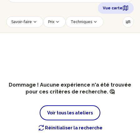
Vue carte
Savoir-faire
Prix
Techniques
Date
Créneau horaire
Nombre de personnes
Âge des participants
Accessible PMR
Réinitialiser les filtres
Dommage ! Aucune expérience n'a été trouvée
pour ces critères de recherche. 🤔
Voir tous les ateliers
Réinitialiser la recherche