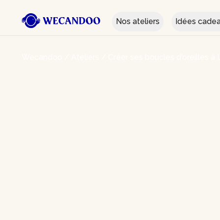
Nos ateliers
Idées cade
Wecandoo
/
Ateliers
/
Créer ses boucles d'oreilles à L