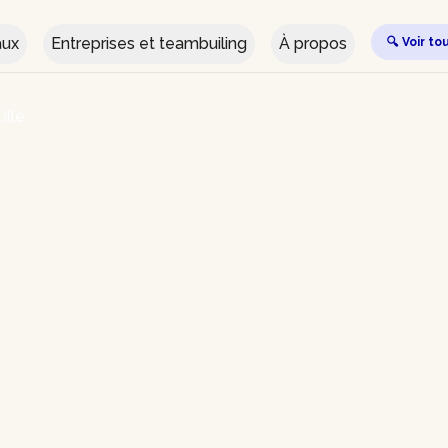
aux
Entreprises et teambuiling
À propos
🔍 Voir to
ille