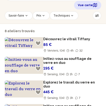
Vue carte
Savoir-faire
Prix
Techniques
Date
Créneau horaire
8 ateliers trouvés
Nombre de personnes
Âge des participants
Découvrez le vitrail Tiffany
Accessible PMR
Réinitialiser les filtres
85 €
Verviers, (04)
4h
32
Initiez-vous au soufflage de
verre en duo
195 €
Seraing, (04)
1h
7
Explorez le travail du verre en
duo
445 €
Seraing, (04)
3h
7