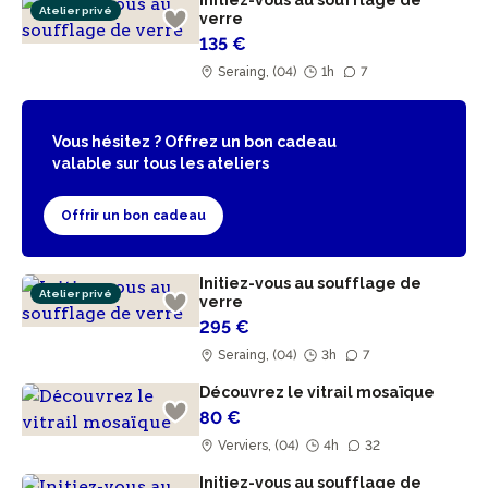
Initiez-vous au soufflage de
Atelier privé
verre
135 €
Seraing, (04)
1h
7
Vous hésitez ? Offrez un bon cadeau
valable sur tous les ateliers
Offrir un bon cadeau
Initiez-vous au soufflage de
Atelier privé
verre
295 €
Seraing, (04)
3h
7
Découvrez le vitrail mosaïque
80 €
Verviers, (04)
4h
32
Initiez-vous au soufflage de