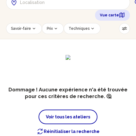
Vue carte
Savoir-faire
Prix
Techniques
Date
Créneau horaire
Nombre de personnes
Âge des participants
Accessible PMR
Réinitialiser les filtres
Dommage ! Aucune expérience n'a été trouvée
pour ces critères de recherche. 🤔
Voir tous les ateliers
Réinitialiser la recherche