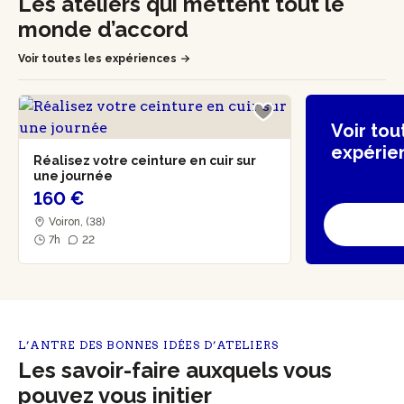
Les ateliers qui mettent tout le
monde d’accord
Voir toutes les expériences
Voir tou
expérie
Réalisez votre ceinture en cuir sur
une journée
160 €
Voiron, (38)
7h
22
L’ANTRE DES BONNES IDÉES D’ATELIERS
Les savoir-faire auxquels vous
pouvez vous initier