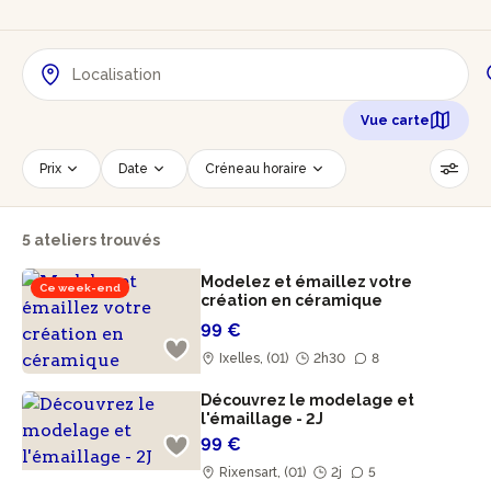
Vue carte
Prix
Date
Créneau horaire
Nombre de personnes
Âge des participants
5 ateliers trouvés
Accessible PMR
Réinitialiser les filtres
Modelez et émaillez votre
Ce week-end
création en céramique
99 €
Ixelles, (01)
2h30
8
Découvrez le modelage et
l'émaillage - 2J
99 €
Rixensart, (01)
2j
5