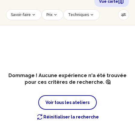
Vue carte
Savoir-faire
Prix
Techniques
Date
Créneau horaire
Nombre de personnes
Âge des participants
Accessible PMR
Réinitialiser les filtres
Dommage ! Aucune expérience n'a été trouvée
pour ces critères de recherche. 🤔
Voir tous les ateliers
Réinitialiser la recherche