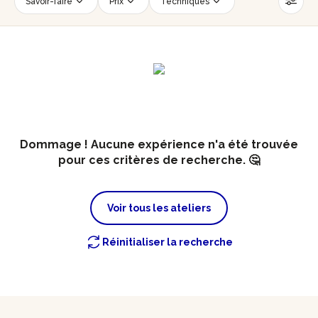
Savoir-faire
Prix
Techniques
Date
Créneau horaire
Nombre de personnes
Âge des participants
Accessible PMR
Réinitialiser les filtres
Dommage ! Aucune expérience n'a été trouvée
pour ces critères de recherche. 🤔
Voir tous les ateliers
Réinitialiser la recherche