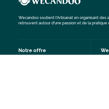
Wecandoo soutient l'Artisanat en organisant des at
retrouvent autour d'une passion et de la pratique d
Notre offre
We
Par savoir-faire
Notr
Par ville
Nos 
Par création
Rejo
Nos options cadeaux
Deve
Wecandoo en France