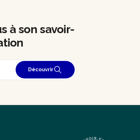
S
us à son savoir-
ation
Découvrir