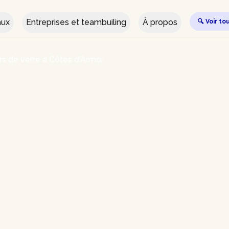
aux
Entreprises et teambuiling
À propos
🔍 Voir to
ers de verre à Côtes d'Armor