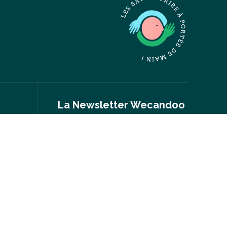
La Newsletter Wecandoo
Nouvelles expériences, conseils inspirés,
portraits inspirants, actus, événements…
S'inscrire
nt
Suivez-nous