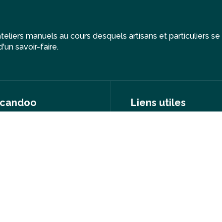
eliers manuels au cours desquels artisans et particuliers se
'un savoir-faire.
candoo
Liens utiles
e mission
FAQ
partenaires
Presse
indre notre équipe
Espace Artisan
nir artisan Wecandoo
Moyens de paieme