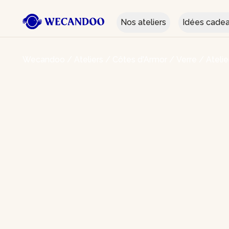
Nos ateliers
Idées cade
Wecandoo
/
Ateliers
/
Côtes d'Armor
/
Verre
/
Ateli