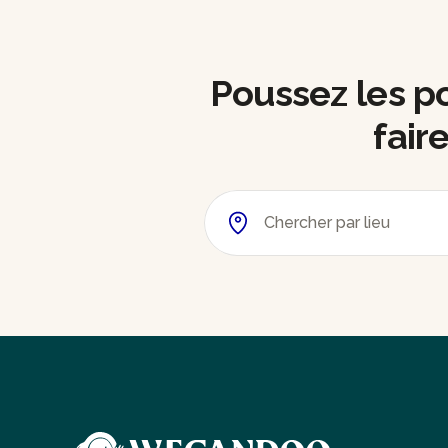
Poussez les por
fair