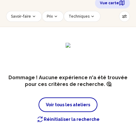
Vue carte
Savoir-faire
Prix
Techniques
Date
Créneau horaire
Nombre de personnes
Âge des participants
Accessible PMR
Réinitialiser les filtres
Dommage ! Aucune expérience n'a été trouvée
pour ces critères de recherche. 🤔
Voir tous les ateliers
Réinitialiser la recherche